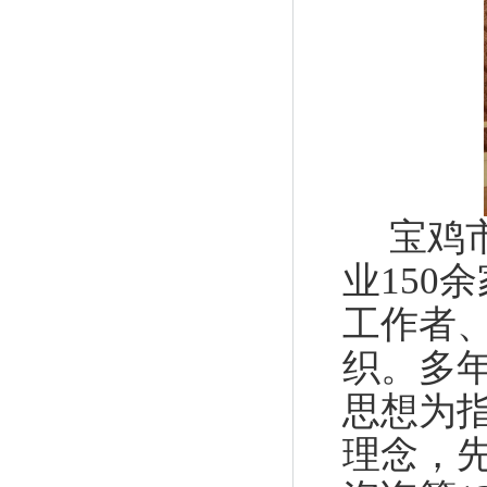
宝鸡
业150
工作者
织。多
思想为
理念，