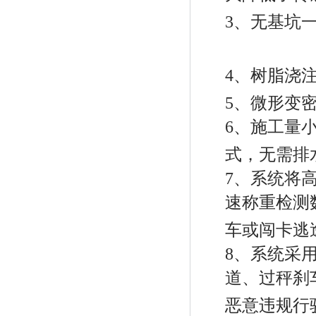
3、
无基坑
4、
树脂浇
5、
微形变
6、
施工量
式，无需排
7、
系统将
速称重检测
车或闯卡逃
8、
系统采
道、过秤刹
恶意违规行