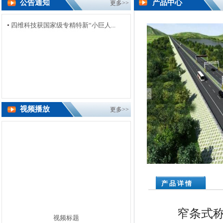
公告通知
产品中心
更多>>
四维科技获国家级专精特新“小巨人...
视频播放
更多>>
产 品 详 情
窄条式
视频标题